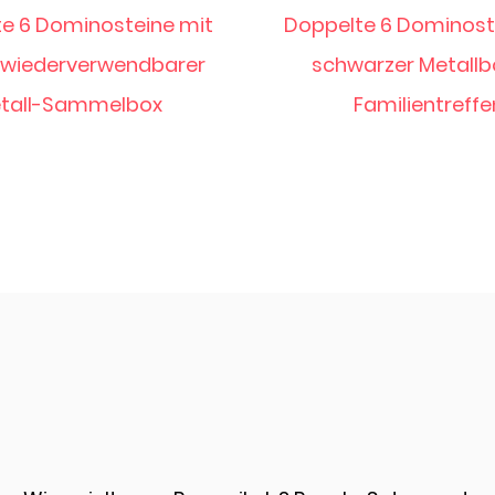
te 6 Dominosteine mit
Tragbare Samm
arzer Metallbox für
Doppelte 6 Dominos
Familientreffen
Metallbox