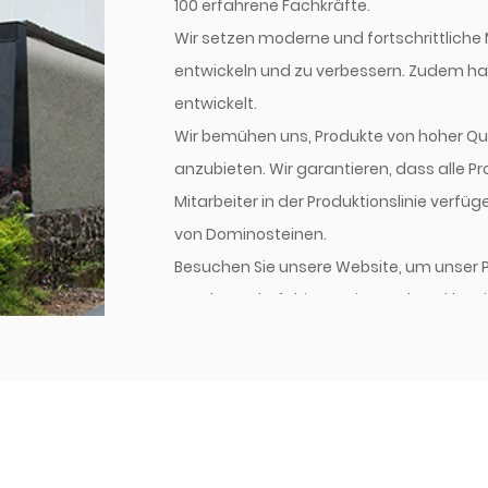
100 erfahrene Fachkräfte.
Wir setzen moderne und fortschrittliche 
entwickeln und zu verbessern. Zudem ha
entwickelt.
Wir bemühen uns, Produkte von hoher Q
anzubieten. Wir garantieren, dass alle P
Mitarbeiter in der Produktionslinie verfü
von Dominosteinen.
Besuchen Sie unsere Website, um unser P
wettbewerbsfähige Preise und erstklassi
Gewinn und Wettbewerbsvorteilen auf ihr
Wir heißen Kunden aus aller Welt herzlic
Bitte kontaktieren Sie uns für weitere Inf