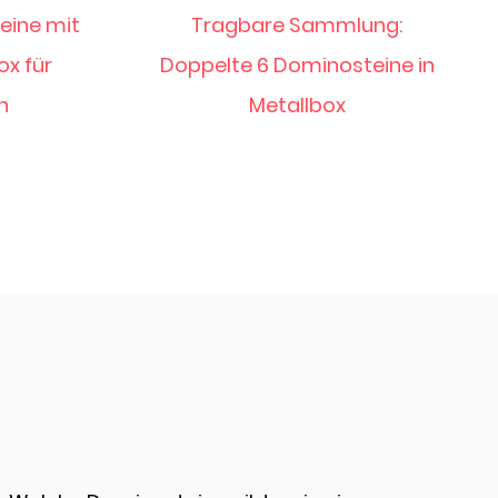
lung:
28 Steine Doppelte 6
teine in
Dominosteine im rot-weiß
gestalteten Metallkasten