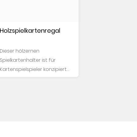
Holzspielkartenregal
Dieser hölzernen
Spielkartenhalter ist für
Kartenspielspieler konzipiert,
insbesondere für ältere
Menschen. Jedes Set enthält
4...