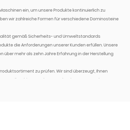
Maschinen ein, um unsere Produkte kontinuierlich zu
ben wir zahlreiche Formen für verschiedene Dominosteine
ualität gemäß Sicherheits- und Umweltstandards
rodukte die Anforderungen unserer Kunden erfüllen. Unsere
gen über mehr als zehn Jahre Erfahrung in der Herstellung
roduktsortiment zu prüfen. Wir sind überzeugt, Ihnen
ge Qualität bieten zu können, damit unsere Kunden von
em Markt profitieren.
h willkommen!
ormationen.