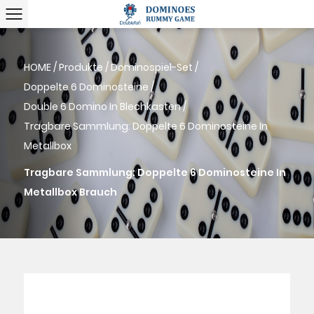
HOME
/
Produkte
/
Dominospiel-Set
/
Doppelte 6 Dominosteine
/
Double 6 Domino In Blechkasten
/
Tragbare Sammlung: Doppelte 6 Dominosteine In
Metallbox
Tragbare Sammlung: Doppelte 6 Dominosteine In
Metallbox Brauch