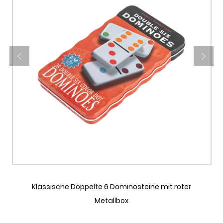
minosteine mit roter
Doppelte 6 Dominosteine m
ox
wiederverwendbarer Metal