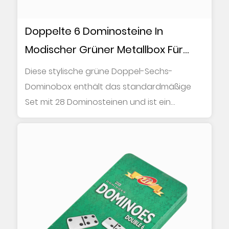
Doppelte 6 Dominosteine In
Modischer Grüner Metallbox Für
Familienspiele
Diese stylische grüne Doppel-Sechs-
Dominobox enthält das standardmäßige
Set mit 28 Dominosteinen und ist ein
klassisches Brettspie...