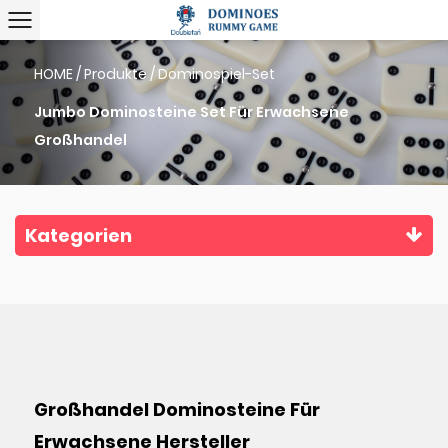
HOME
/
Produkte
/
Dominospiel-Set
Jumbo Dominosteine ​​Set Für Erwachsene
Großhandel
Kategorien
Großhandel Dominosteine ​​Für
Erwachsene Hersteller