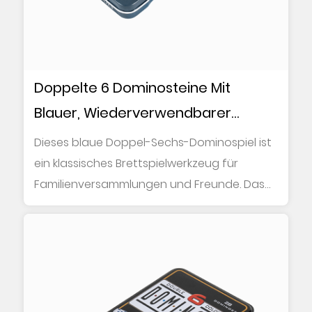
Doppelte 6 Dominosteine Mit
Blauer, Wiederverwendbarer
Metall-Sammelbox
Dieses blaue Doppel-Sechs-Dominospiel ist
ein klassisches Brettspielwerkzeug für
Familienversammlungen und Freunde. Das
Set enthäl...